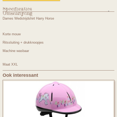
Specificaties
Omschrijving
Productcode
Dames Wedstrijdshirt Harry Horse
B70mtXXL
Korte mouw
Ritssluiting + drukknoopjes
Machine wasbaar
Maat XXL
Ook interessant