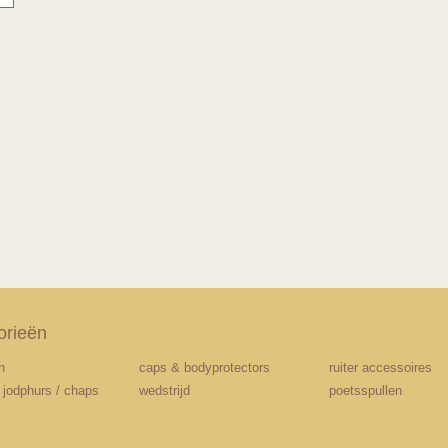
orieën
n
caps & bodyprotectors
ruiter accessoires
/ jodphurs / chaps
wedstrijd
poetsspullen