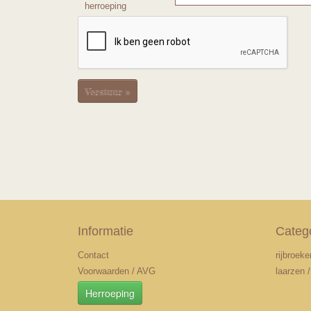
herroeping
Verstuur »
Informatie
Categ
Contact
rijbroeke
Voorwaarden / AVG
laarzen 
Herroeping