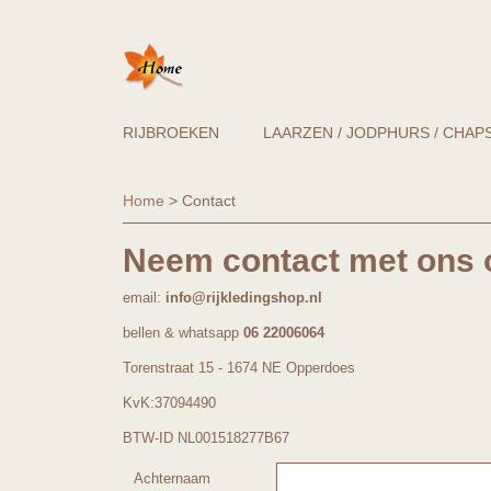
RIJBROEKEN
LAARZEN / JODPHURS / CHAP
Home
> Contact
Neem contact met ons 
email:
info@rijkledingshop.nl
bellen & whatsapp
06 22006064
Torenstraat 15 - 1674 NE Opperdoes
KvK:37094490
BTW-ID NL001518277B67
Achternaam