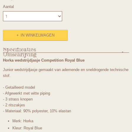
Aantal
IN WINKELWAGEN
Specificaties
Omschrijving
Productcode
Horka wedstrijdjasje Competition Royal Blue
1049mt176
Junior wedstrijdjasje gemaakt van ademende en sneldrogende technische
stof.
- Getailleerd model
- Afgewerkt met witte piping
- 3 strass knopen
- 2 ritszakjes
- Materiaal: 90% polyester, 10% elastan
Merk: Horka
Kleur: Royal Blue