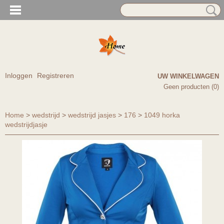
Inloggen
Registreren
UW WINKELWAGEN
Geen producten
(0)
Home
>
wedstrijd
>
wedstrijd jasjes
>
176
>
1049 horka
wedstrijdjasje