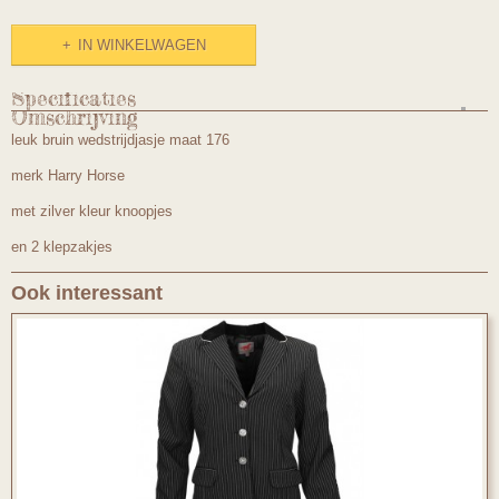
IN WINKELWAGEN
Specificaties
Omschrijving
Productcode
leuk bruin wedstrijdjasje maat 176
1020/176
merk Harry Horse
met zilver kleur knoopjes
en 2 klepzakjes
Ook interessant