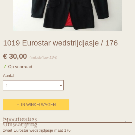
1019 Eurostar wedstrijdjasje / 176
€ 30,00
(inclusief btw 21%)
✓
Op voorraad
Aantal
IN WINKELWAGEN
Specificaties
Omschrijving
Productcode
zwart Eurostar wedstrijdjasje maat 176
1019/176