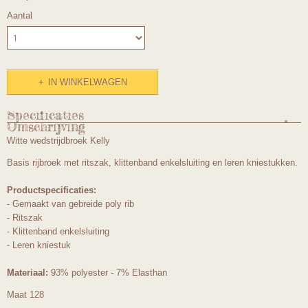
Aantal
IN WINKELWAGEN
Specificaties
Omschrijving
Productcode
Witte wedstrijdbroek Kelly
67mt128
Basis rijbroek met ritszak, klittenband enkelsluiting en leren kniestukken.
Productspecificaties:
- Gemaakt van gebreide poly rib
- Ritszak
- Klittenband enkelsluiting
- Leren kniestuk
Materiaal:
93% polyester - 7% Elasthan
Maat 128