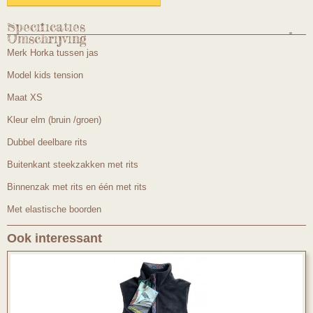
Specificaties
Omschrijving
Productcode
Merk Horka tussen jas
1281mtXS
Model kids tension
Maat XS
Kleur elm (bruin /groen)
Dubbel deelbare rits
Buitenkant steekzakken met rits
Binnenzak met rits en één met rits
Met elastische boorden
Ook interessant