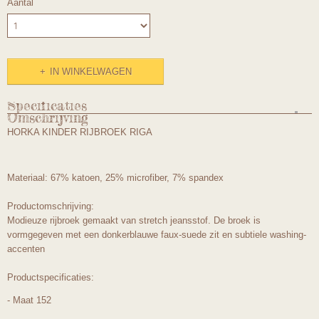
Aantal
IN WINKELWAGEN
Specificaties
Omschrijving
Productcode
HORKA KINDER RIJBROEK RIGA
467mt152
Materiaal: 67% katoen, 25% microfiber, 7% spandex
Productomschrijving:
Modieuze rijbroek gemaakt van stretch jeansstof. De broek is
vormgegeven met een donkerblauwe faux-suede zit en subtiele washing-
accenten
Productspecificaties:
- Maat 152