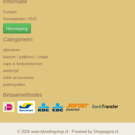
Informatie
Contact
Voorwaarden / AVG
Herroeping
Categorieën
rijbroeken
laarzen / jodphurs / chaps
caps & bodyprotectors
wedstrijd
ruiter accessoires
poetsspullen
Betaalmethodes
© 2026 www.rijkledingshop.nl - Powered by Shoppagina.nl