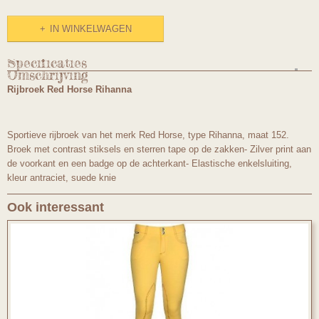
IN WINKELWAGEN
Specificaties
Omschrijving
Productcode
Rijbroek Red Horse Rihanna
304mt152
Sportieve rijbroek van het merk Red Horse, type Rihanna, maat 152.
Broek met contrast stiksels en sterren tape op de zakken- Zilver print aan
de voorkant en een badge op de achterkant- Elastische enkelsluiting,
kleur antraciet, suede knie
Ook interessant