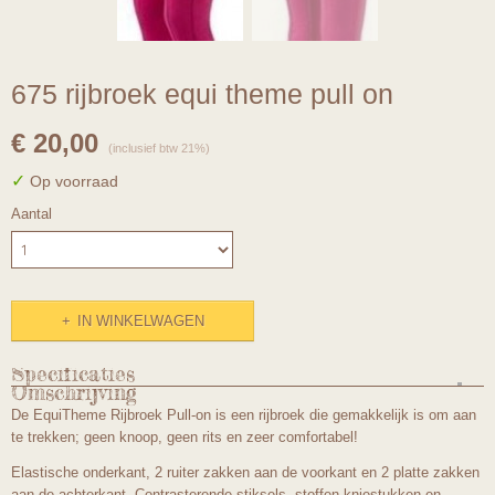
675 rijbroek equi theme pull on
€ 20,00
(inclusief btw 21%)
✓
Op voorraad
Aantal
IN WINKELWAGEN
Specificaties
Omschrijving
Productcode
De EquiTheme Rijbroek Pull-on is een rijbroek die gemakkelijk is om aan
675mt152
te trekken; geen knoop, geen rits en zeer comfortabel!
Elastische onderkant, 2 ruiter zakken aan de voorkant en 2 platte zakken
aan de achterkant. Contrasterende stiksels, stoffen kniestukken en