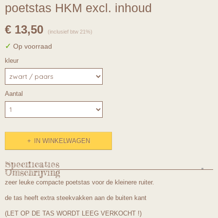
poetstas HKM excl. inhoud
€ 13,50
(inclusief btw 21%)
✓
Op voorraad
kleur
Aantal
IN WINKELWAGEN
Specificaties
Omschrijving
Productcode
zeer leuke compacte poetstas voor de kleinere ruiter.
HKM-114
de tas heeft extra steekvakken aan de buiten kant
(LET OP DE TAS WORDT LEEG VERKOCHT !)