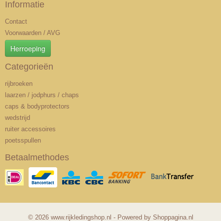
Informatie
Contact
Voorwaarden / AVG
Herroeping
Categorieën
rijbroeken
laarzen / jodphurs / chaps
caps & bodyprotectors
wedstrijd
ruiter accessoires
poetsspullen
Betaalmethodes
© 2026 www.rijkledingshop.nl - Powered by Shoppagina.nl