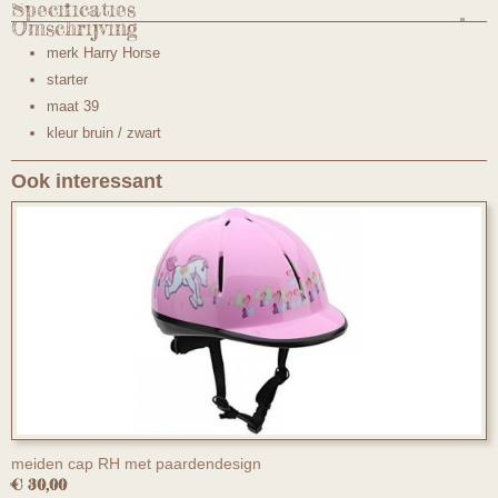
Specificaties
Omschrijving
Productcode
merk Harry Horse
L303mt39
starter
maat 39
kleur bruin / zwart
Ook interessant
meiden cap RH met paardendesign
€ 30,00