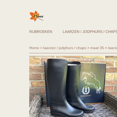
RIJBROEKEN
LAARZEN / JODPHURS / CHAP
Home
>
laarzen / jodphurs / chaps
>
maat 35
>
laarz