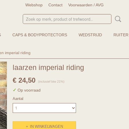
Webshop
Contact
Voorwaarden / AVG
S
CAPS & BODYPROTECTORS
WEDSTRIJD
RUITER
en imperial riding
laarzen imperial riding
€ 24,50
(inclusief btw 21%)
✓
Op voorraad
Aantal
IN WINKELWAGEN