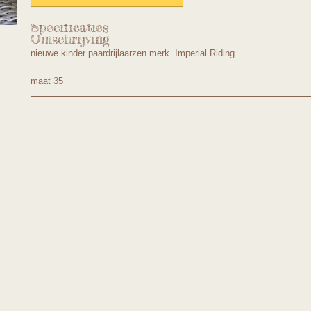
Specificaties
Omschrijving
Productcode
imp35
nieuwe kinder paardrijlaarzen merk Imperial Riding
maat 35