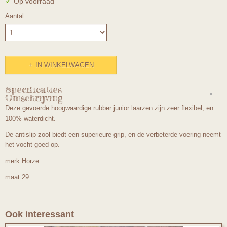
✓
Op voorraad
Aantal
IN WINKELWAGEN
Specificaties
Omschrijving
Productcode
Deze gevoerde hoogwaardige rubber junior laarzen zijn zeer flexibel, en
horze mt 29
100% waterdicht.
De antislip zool biedt een superieure grip, en de verbeterde voering neemt
het vocht goed op.
merk Horze
maat 29
Ook interessant